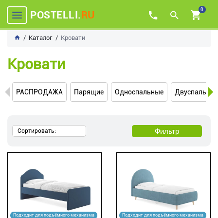
0
POSTELLI.
RU
Каталог
Кровати
Кровати
РАСПРОДАЖА
Парящие
Односпальные
Двуспальны
Фильтр
Сортировать:
Подходит для подъёмного механизма
Подходит для подъёмного механизма