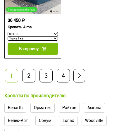
Скандинавский стиль
36 450 ₽
Кровать Alma
В корзину
1
2
3
4
Кровати по производителю:
Benartti
Орматек
Райтон
Аскона
Велес-Арт
Сонум
Lonax
Woodville