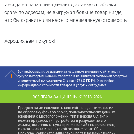
Иногда наша машина делает доставку с фабрики
сразу по адресам, не выгружая больше товар нигде,
что бы схранить для вас его минимальную стоимость.
Хороших вам покупок!
Вся информация, размещенная на данном интернет-сайте, носит
сугубо информационный характер и не является публичной офертой,
определяемой положениями Статьи 437 (2) ГК РФ. Уточняйие
информацию о стоимости товаров и услуг у сотрудника.
ВСЕ ПРАВА ЗАЩИЩЕНЫ. © 2013-2026
Продолжая использовать наш сайт, вы даете согласие
на обработку файлов cookie, пользовательских данных
(сведения о местоположении; тип и версия ОС; тип и
версия Браузера; тип устройства и разрешение его
экрана; источник откуда пришел на сайт пользователь;
с какого сайта или по какой рекламе; язык ОС и
Браузера; какие страницы открывает и на какие кнопки