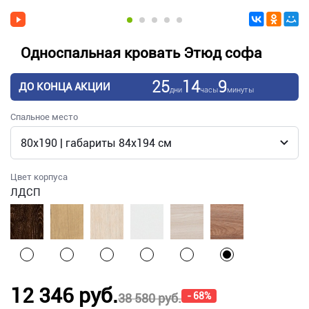
Односпальная кровать Этюд софа
25
14
9
ДО КОНЦА АКЦИИ
дни
часы
минуты
Спальное место
Цвет корпуса
ЛДСП
12 346 руб.
- 68%
38 580 руб.