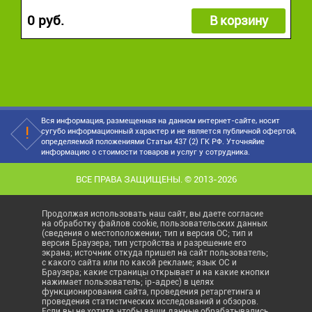
0 руб.
В корзину
Вся информация, размещенная на данном интернет-сайте, носит
сугубо информационный характер и не является публичной офертой,
определяемой положениями Статьи 437 (2) ГК РФ. Уточняйие
информацию о стоимости товаров и услуг у сотрудника.
ВСЕ ПРАВА ЗАЩИЩЕНЫ. © 2013-2026
Продолжая использовать наш сайт, вы даете согласие
на обработку файлов cookie, пользовательских данных
(сведения о местоположении; тип и версия ОС; тип и
версия Браузера; тип устройства и разрешение его
экрана; источник откуда пришел на сайт пользователь;
с какого сайта или по какой рекламе; язык ОС и
Браузера; какие страницы открывает и на какие кнопки
нажимает пользователь; ip-адрес) в целях
функционирования сайта, проведения ретаргетинга и
проведения статистических исследований и обзоров.
Если вы не хотите, чтобы ваши данные обрабатывались,