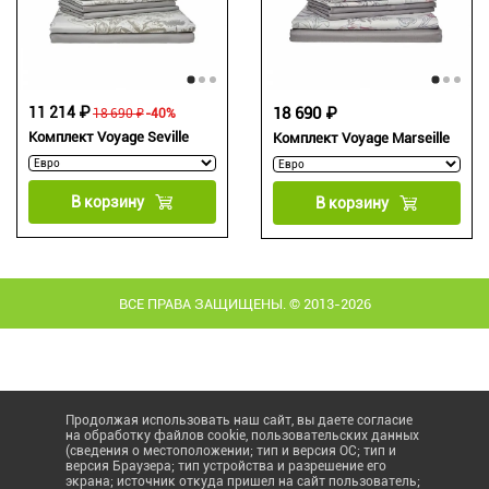
11 214 ₽
18 690 ₽
18 690 ₽
-40%
Комплект Voyage Seville
Комплект Voyage Marseille
В корзину
В корзину
ВСЕ ПРАВА ЗАЩИЩЕНЫ. © 2013-2026
Продолжая использовать наш сайт, вы даете согласие
на обработку файлов cookie, пользовательских данных
(сведения о местоположении; тип и версия ОС; тип и
версия Браузера; тип устройства и разрешение его
экрана; источник откуда пришел на сайт пользователь;