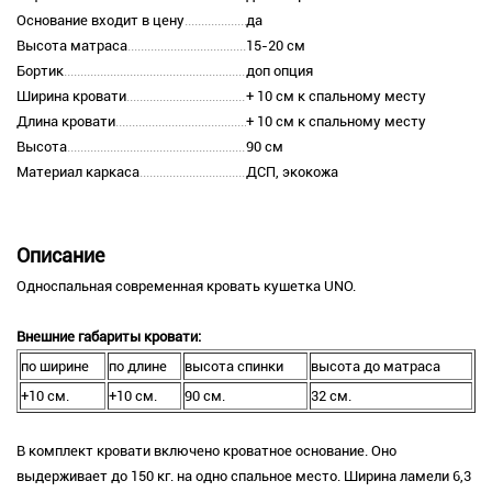
Основание входит в цену
да
Высота матраса
15-20 см
Бортик
доп опция
Ширина кровати
+ 10 см к спальному месту
Длина кровати
+ 10 см к спальному месту
Высота
90 см
Материал каркаса
ДСП, экокожа
Описание
Односпальная современная кровать кушетка UNO.
Внешние габариты кровати:
по ширине
по длине
высота спинки
высота до матраса
+10 см.
+10 см.
90 см.
32 см.
В комплект кровати включено кроватное основание. Оно
выдерживает до 150 кг. на одно спальное место. Ширина ламели 6,3