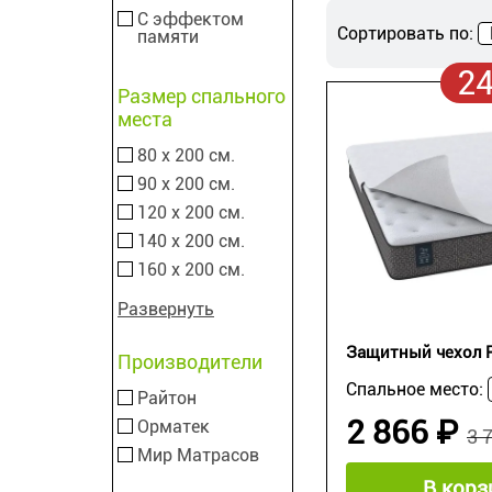
С эффектом
Сортировать по:
памяти
2
Размер спального
места
80 х 200 см.
90 х 200 см.
120 х 200 см.
140 х 200 см.
160 х 200 см.
Развернуть
Защитный чехол Pu
Производители
Спальное место:
Райтон
2 866 ₽
Орматек
3 
Мир Матрасов
В корз