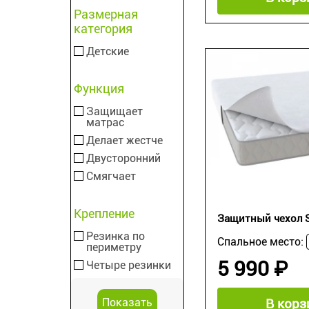
Размерная
категория
Детские
Функция
Защищает
матрас
Делает жестче
Двусторонний
Смягчает
Крепление
Защитный чехол S
Резинка по
Спальное место:
периметру
5 990 ₽
Четыре резинки
В корз