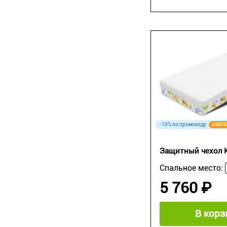
-10% по промокоду
АЗБУК
Защитный чехол K
Спальное место:
5 760 ₽
В корз