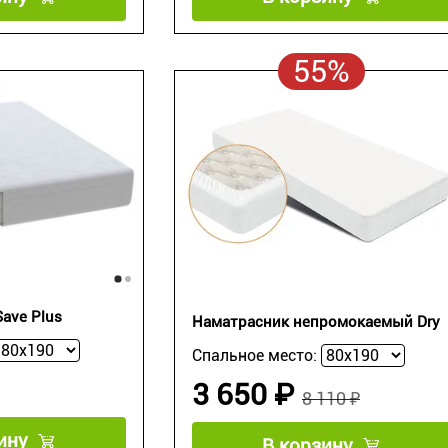
55%
ave Plus
Наматрасник непромокаемый Dry
Спальное место:
3 650 ₽
8 110 ₽
ину
В корзину