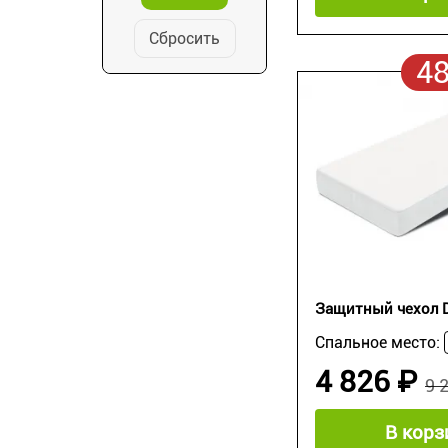
Сбросить
4
Защитный чехол D
Спальное место:
4 826 ₽
9 
В корз