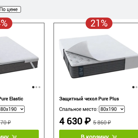
По цене
4%
21%
re Elastic
Защитный чехол Pure Plus
Спальное место:
4 630 ₽
770 ₽
5 860 ₽
ину
В корзину