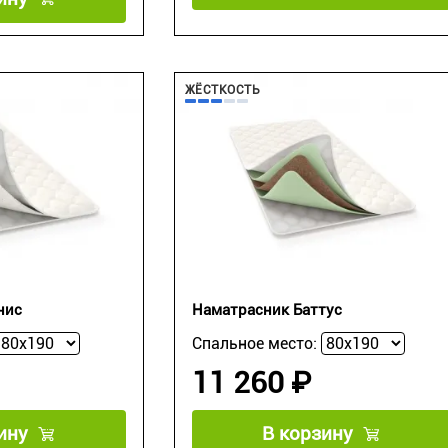
ЖЁСТКОСТЬ
нис
Наматрасник Баттус
Спальное место:
11 260 ₽
ину
В корзину