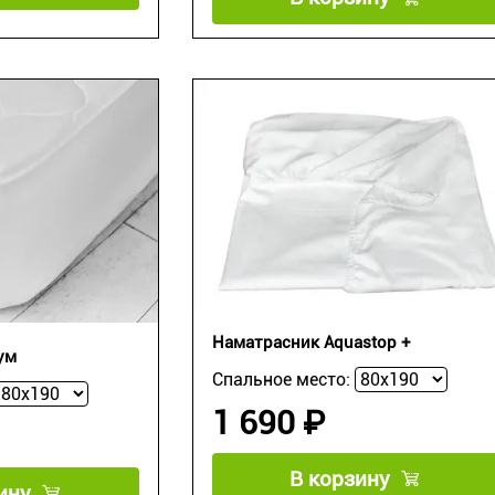
Наматрасник Aquastop +
ум
Спальное место:
1 690 ₽
В корзину
ину