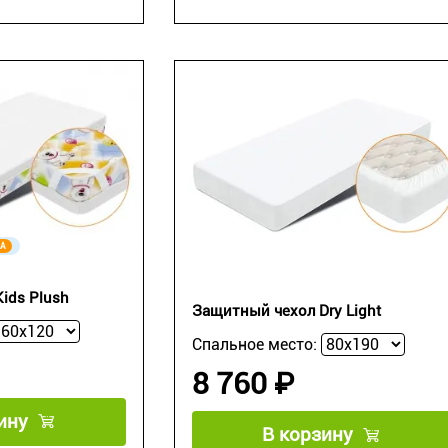
А
ids Plush
Защитный чехол Dry Light
Спальное место:
8 760 ₽
ину
В корзину