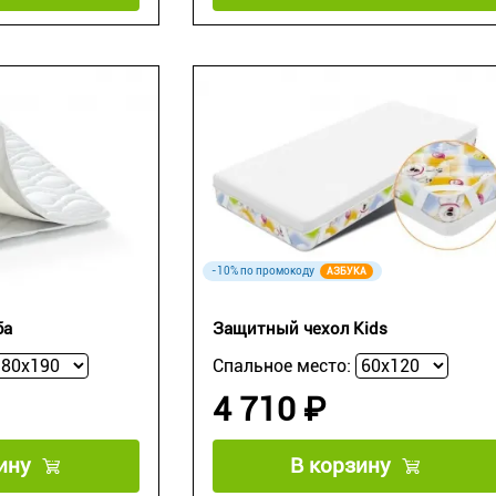
-10% по промокоду
АЗБУКА
ба
Защитный чехол Kids
Спальное место:
4 710 ₽
ину
В корзину