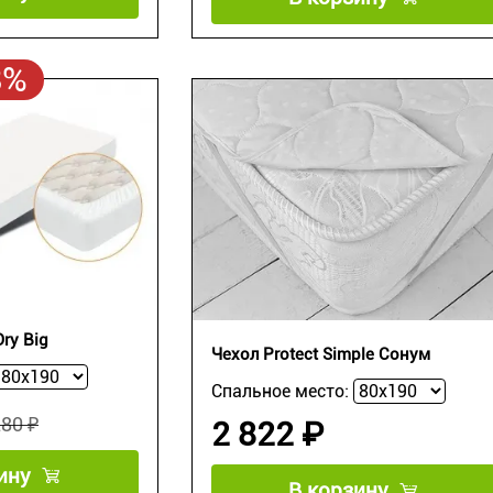
8%
ry Big
Чехол Protect Simple Сонум
Спальное место:
280 ₽
2 822 ₽
ину
В корзину