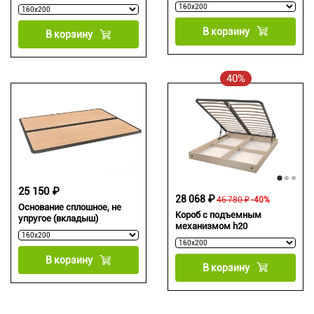
В корзину
В корзину
40%
25 150 ₽
28 068 ₽
46 780 ₽
-40%
Основание сплошное, не
Короб с подъемным
упругое (вкладыш)
механизмом h20
В корзину
В корзину