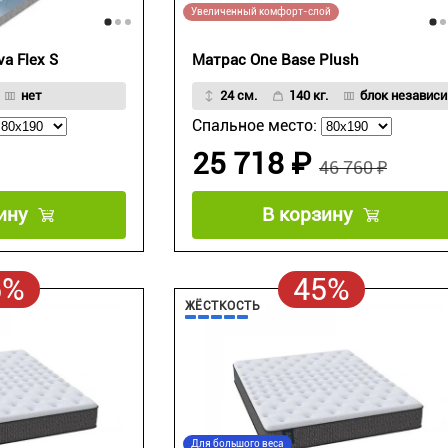
Увеличенный комфорт-слой
a Flex S
Матрас One Base Plush
нет
24 см.
140 кг.
блок независи
Спальное место:
25 718 ₽
46 760 ₽
ину
В корзину
5%
45%
ЖЁСТКОСТЬ
Для большого веса