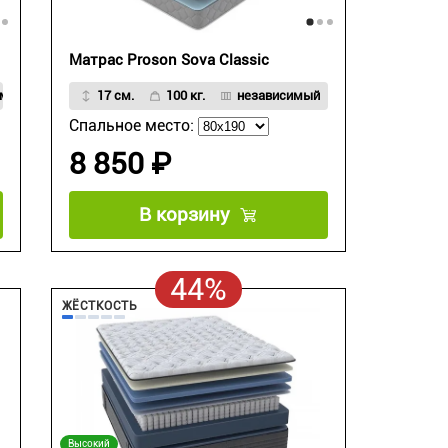
Матрас Proson Sova Classic
мых пружин Strong Spring
17 см.
100 кг.
независимый
Спальное место:
8 850 ₽
В корзину
44%
ЖЁСТКОСТЬ
Высокий