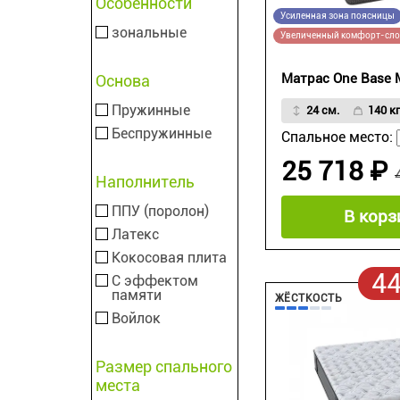
Особенности
Усиленная зона поясницы
зональные
Увеличенный комфорт-сл
Матрас One Base
Основа
Пружинные
24 см.
140 кг
Беспружинные
Спальное место:
25 718 ₽
Наполнитель
ППУ (поролон)
В корз
Латекс
Кокосовая плита
4
С эффектом
памяти
ЖЁСТКОСТЬ
Войлок
Размер спального
места