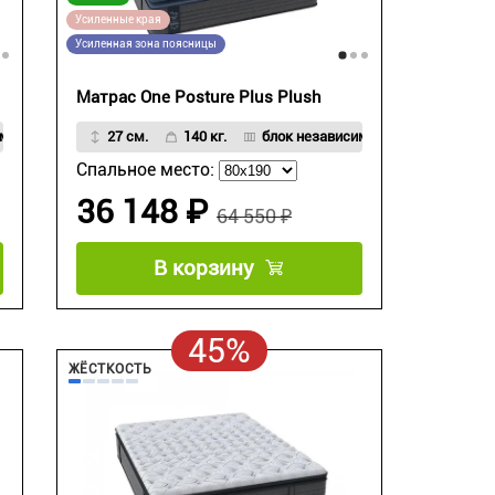
Усиленные края
Усиленная зона поясницы
Матрас One Posture Plus Plush
мых пружин Strong Spring
27 см.
140 кг.
блок независимых пружин Strong S
Спальное место:
36 148 ₽
64 550 ₽
В корзину
45%
ЖЁСТКОСТЬ