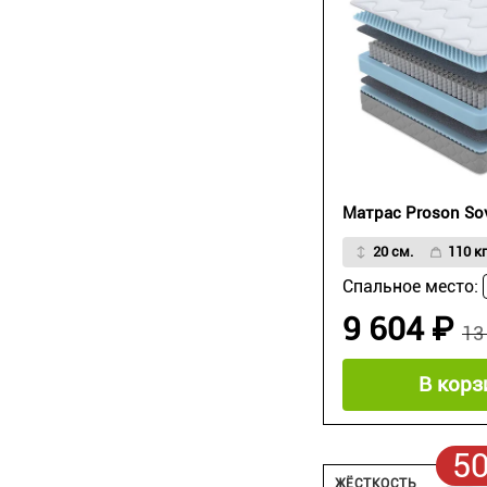
Матрас Proson So
20 см.
110 кг
Спальное место:
9 604 ₽
13
В корз
5
ЖЁСТКОСТЬ