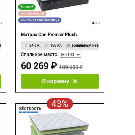
Высокий
Усиленные края
Усиленная зона поясницы
Матрас One Premier Plush
мых пружин Strong Spring
34 см.
150 кг.
зональный независимый пружинн
Спальное место:
60 269 ₽
109 580 ₽
В корзину
43%
ЖЁСТКОСТЬ