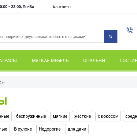
0:00 - 22:00, Пн-Вс
Контакты
АТРАСЫ
МЯГКАЯ МЕБЕЛЬ
СПАЛЬНИ
ГОСТИ
сы
ы
нные
беспружинные
мягкие
жёсткие
с кокосом
средн
лые
В рулоне
Недорогие
для дачи