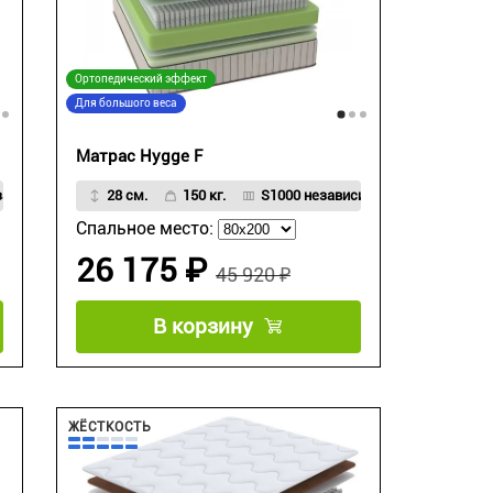
Ортопедический эффект
Для большого веса
Матрас Hygge F
зависимый пружинный блок
28 см.
150 кг.
S1000 независимый пружинный бл
Спальное место:
26 175 ₽
45 920 ₽
В корзину
ЖЁСТКОСТЬ