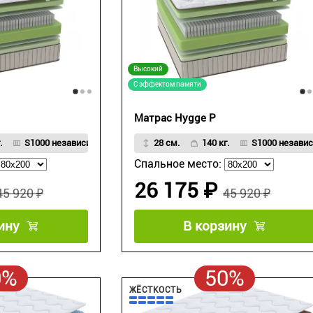
Высокий
С эффектом памяти
Матрас Hygge P
.
S1000 независимый пружинный блок
28 см.
140 кг.
S1000 незави
Спальное место:
26 175 ₽
45 920 ₽
45 920 ₽
ину
В корзину
0%
50%
ЖЁСТКОСТЬ