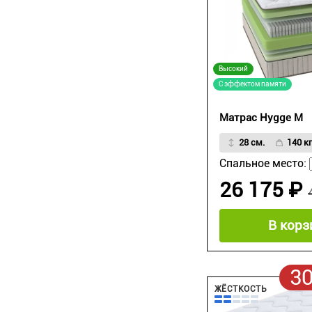
Высокий
С эффектом памяти
Матрас Hygge M
28 см.
140 кг
Спальное место:
26 175 ₽
В корз
3
ЖЁСТКОСТЬ