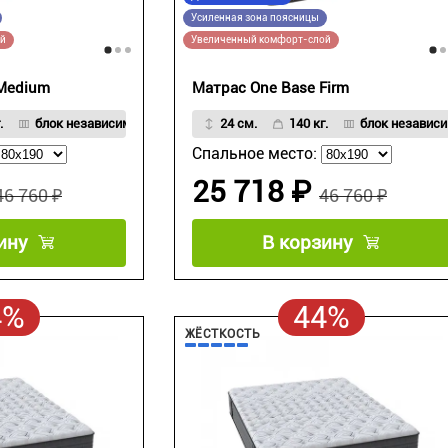
Усиленная зона поясницы
ой
Увеличенный комфорт-слой
 Medium
Матрас One Base Firm
.
блок независимых пружин Strong Spring
24 см.
140 кг.
блок независи
Спальное место:
25 718 ₽
46 760 ₽
46 760 ₽
ину
В корзину
4%
44%
ЖЁСТКОСТЬ