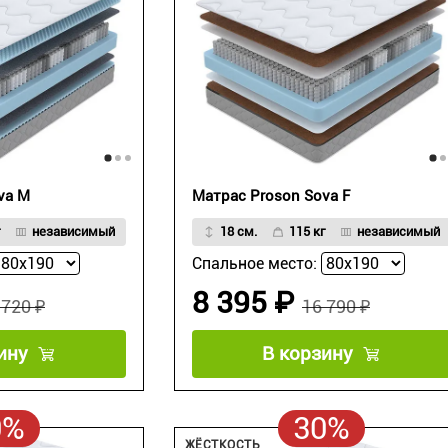
va M
Матрас Proson Sova F
независимый
18 см.
115 кг
независимый
Спальное место:
8 395 ₽
 720 ₽
16 790 ₽
ину
В корзину
0%
30%
ЖЁСТКОСТЬ