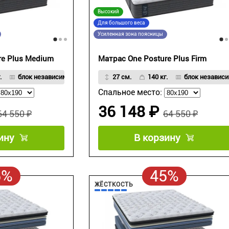
Высокий
Для большого веса
Усиленная зона поясницы
re Plus Medium
Матрас One Posture Plus Firm
.
блок независимых пружин Strong Spring
27 см.
140 кг.
блок независи
Спальное место:
36 148 ₽
64 550 ₽
64 550 ₽
ину
В корзину
5%
45%
ЖЁСТКОСТЬ