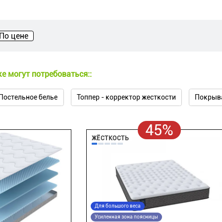
По цене
е могут потребоваться::
Постельное белье
Топпер - корректор жесткости
Покрыв
45%
ЖЁСТКОСТЬ
Для большого веса
Усиленная зона поясницы