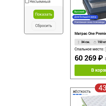
Несъемный
Высокий
Для большого веса
Усиленная зона поясницы
Сбросить
Матрас One Premi
34 см.
150 кг
Спальное место:
60 269 ₽
В корз
4
ЖЁСТКОСТЬ