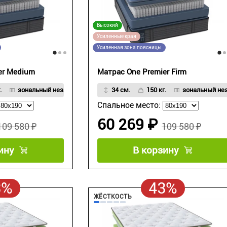
Высокий
Усиленные края
Усиленная зона поясницы
er Medium
Матрас One Premier Firm
.
зональный независимый пружинный блок
34 см.
150 кг.
зональный не
Спальное место:
60 269 ₽
109 580 ₽
109 580 ₽
ину
В корзину
3%
43%
ЖЁСТКОСТЬ