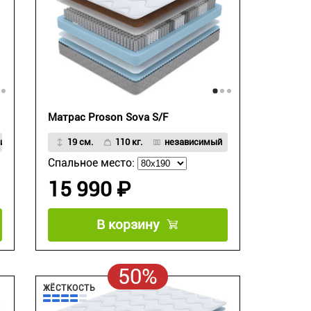
Матрас Proson Sova S/F
симый пружинный блок
19 см.
110 кг.
независимый
Спальное место:
15 990 ₽
В корзину
50%
ЖЁСТКОСТЬ