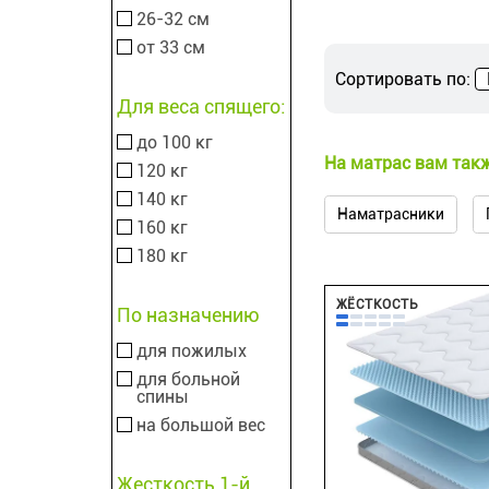
26-32 см
от 33 см
Сортировать по:
Для веса спящего:
до 100 кг
На матрас вам такж
120 кг
140 кг
Наматрасники
160 кг
180 кг
ЖЁСТКОСТЬ
По назначению
для пожилых
для больной
спины
на большой вес
Жесткость 1-й