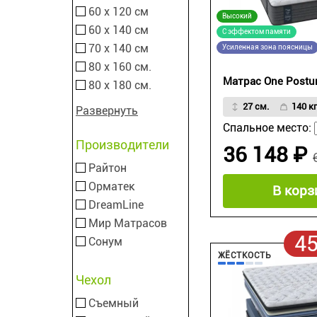
60 х 120 см
Высокий
60 х 140 см
С эффектом памяти
70 х 140 см
Усиленная зона поясницы
80 х 160 см.
Матрас One Postu
80 х 180 см.
27 см.
140 кг
Развернуть
Спальное место:
Производители
36 148 ₽
Райтон
Орматек
В корз
DreamLine
Мир Матрасов
4
Сонум
ЖЁСТКОСТЬ
Чехол
Съемный