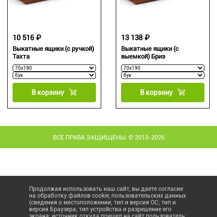
10 516 ₽
13 138 ₽
Выкатные ящики (с ручкой)
Выкатные ящики (с
Тахта
выемкой) Бриз
В корзину
В корзину
ВСЕ ПРАВА ЗАЩИЩЕНЫ. © 2013-2026
Продолжая использовать наш сайт, вы даете согласие
на обработку файлов cookie, пользовательских данных
(сведения о местоположении; тип и версия ОС; тип и
версия Браузера; тип устройства и разрешение его
экрана; источник откуда пришел на сайт пользователь;