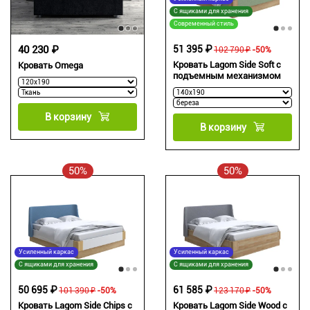
С ящиками для хранения
Современный стиль
40 230 ₽
51 395 ₽
102 790 ₽
-50%
Кровать Lagom Side Soft с
Кровать Omega
подъемным механизмом
В корзину
В корзину
50%
50%
Усиленный каркас
Усиленный каркас
С ящиками для хранения
С ящиками для хранения
50 695 ₽
61 585 ₽
101 390 ₽
-50%
123 170 ₽
-50%
Кровать Lagom Side Chips с
Кровать Lagom Side Wood с