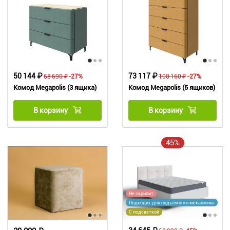
50 144 ₽
73 117 ₽
68 690 ₽
-27%
100 160 ₽
-27%
Комод Megapolis (3 ящика)
Комод Megapolis (5 ящиков)
В корзину
В корзину
45%
Не скрипит
Подходит для подъёмного механизма
С подсветкой