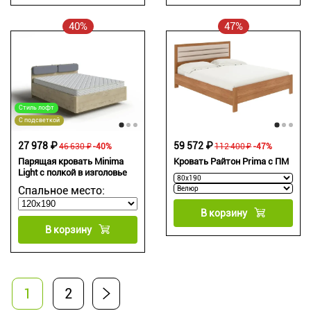
40%
47%
Стиль лофт
С подсветкой
27 978 ₽
59 572 ₽
46 630 ₽
-40%
112 400 ₽
-47%
Парящая кровать Minima
Кровать Райтон Prima с ПМ
Light c полкой в изголовье
Спальное место:
В корзину
В корзину
1
2