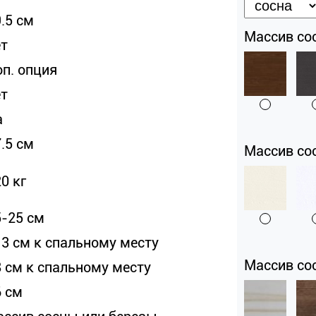
.5 см
Массив сос
ет
оп. опция
ет
а
.5 см
Массив со
0 кг
5-25 см
13 см к спальному месту
Массив со
8 см к спальному месту
6 см