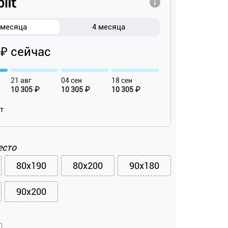
 месяца
4 месяца
 ₽ сейчас
21 авг
04 сен
18 сен
10 305 ₽
10 305 ₽
10 305 ₽
ат
есто
80x190
80x200
90x180
90x200