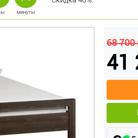
Скидка 40%.
сы
минуты
68 700 
41 