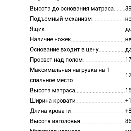
Высота до основания матраса
39
Подъемный механизм
н
Ящик
д
Наличие ножек
н
Основание входит в цену
д
Просвет над полом
17
Максимальная нагрузка на 1
12
спальное место
Высота матраса
1
Ширина кровати
+
Длина кровати
+
Высота изголовья
8