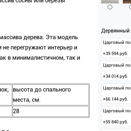
ассив сосны или березы
Дервянный 
 массива дерева. Эта модель
Царговый по
и не перегружают интерьер и
+
39 594
руб.
ак в минималистичном, так и
Царговый по
+
34 014
руб.
Царговый по
ок,
высота до спального
места, см.
+
66 144
руб.
28
Царговый по
+
59 840
руб.