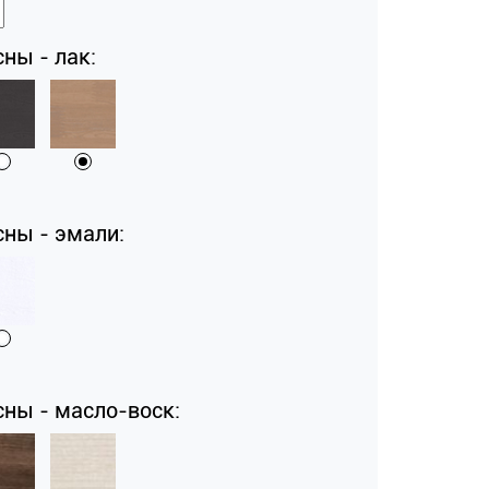
ны - лак:
сны - эмали:
сны - масло-воск: