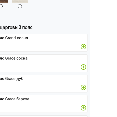
царговый пояс
яс Grand сосна
яс Grace сосна
яс Grace дуб
яс Grace береза