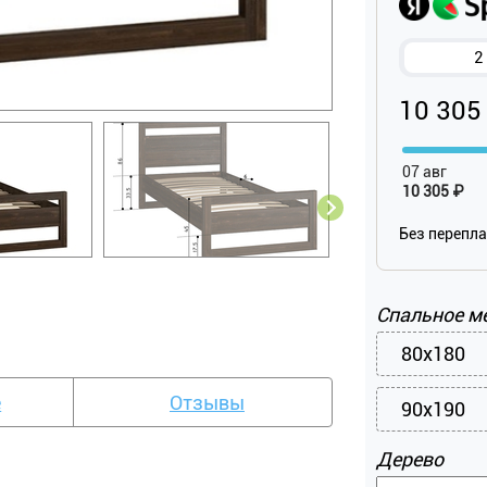
2
10 305
07 авг
10 305 ₽
Без перепл
Спальное м
80x180
е
Отзывы
90x190
Дерево