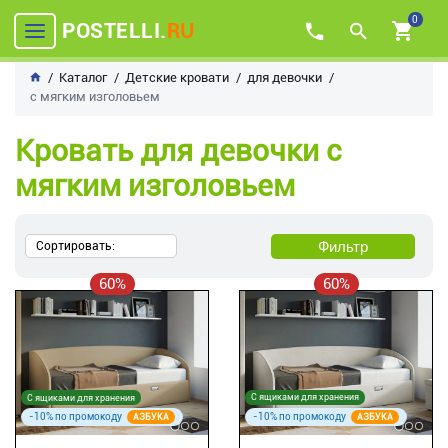
0
POSTELLI.
RU
Каталог
Детские кровати
для девочки
с мягким изголовьем
Кровать для девочки с
мягким изголовьем
Фильтр
Сортировать:
60%
60%
С ящиками для хранения
С ящиками для хранения
-10% по промокоду
-10% по промокоду
АЗБУКА
АЗБУКА