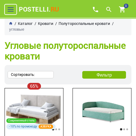
0
POSTELLI.
RU
Каталог
Кровати
Полутороспальные кровати
угловые
Угловые полутороспальные
кровати
Фильтр
Сортировать:
65%
Современный стиль
-10% по промокоду
АЗБУКА