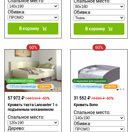
Спальное место:
Спальное место:
Обивка:
Обивка:
В корзину
В корзину
60%
60%
Современный стиль
С ящиками для хранения
-10% по промокоду
-10% по промокоду
АЗБУКА
АЗБУКА
57 972 ₽
31 552 ₽
144 930 ₽
-60%
78 880 ₽
-60%
Кровать тахта Lancaster 1 с
Кровать Bono
подъемным механизмом
Спальное место:
Спальное место:
Обивка:
Дерево: