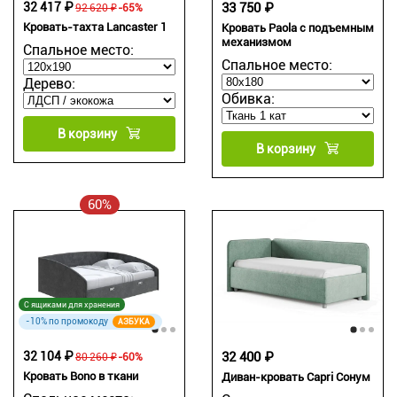
32 417 ₽
33 750 ₽
92 620 ₽
-65%
Кровать-тахта Lancaster 1
Кровать Paola с подъемным
механизмом
Спальное место:
Спальное место:
Дерево:
Обивка:
В корзину
В корзину
60%
С ящиками для хранения
-10% по промокоду
АЗБУКА
32 104 ₽
32 400 ₽
80 260 ₽
-60%
Кровать Bono в ткани
Диван-кровать Capri Сонум