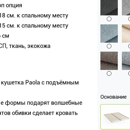
оп опция
18 см. к спальному месту
15 см. к спальному месту
6 см
СП, ткань, экокожа
 кушетка Paola с подъёмным
Основание
лые формы подарят волшебные
нтов обивки сделает кровать