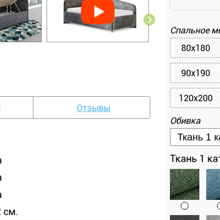
Спальное м
80x180
90x190
120x200
е
Отзывы
Обивка
Ткань 1 кат
а
а
а
 см.