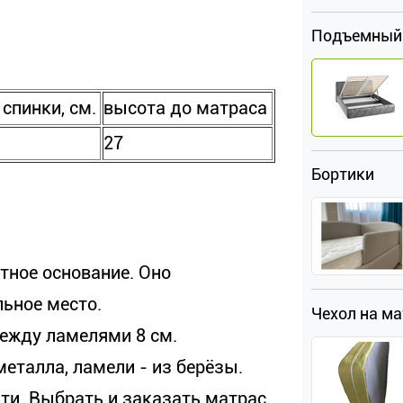
Подъемный
спинки, см.
высота до матраса
27
Бортики
тное основание. Оно
льное место.
Чехол на м
между ламелями 8 см.
еталла, ламели - из берёзы.
ати. Выбрать и заказать матрас