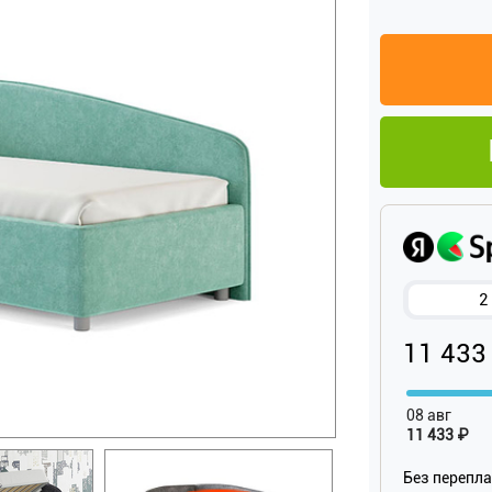
2
11 433
08 авг
11 433 ₽
Без перепл