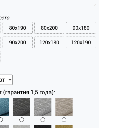
есто
80x190
80x200
90x180
90x200
120x180
120x190
 (гарантия 1,5 года):