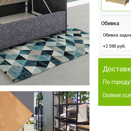
Обивка
Обивка задн
+
2 590
руб.
Доставк
По городу
Полные усл