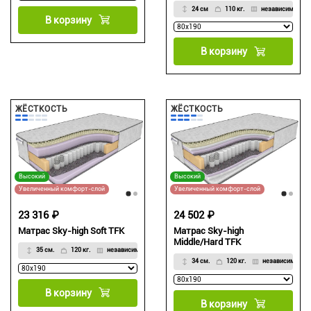
24 см
110 кг.
независимый
В корзину
В корзину
ЖЁСТКОСТЬ
ЖЁСТКОСТЬ
Высокий
Высокий
Увеличенный комфорт-слой
Увеличенный комфорт-слой
23 316 ₽
24 502 ₽
Матрас Sky-high Soft TFK
Матрас Sky-high
Middle/Hard TFK
35 см.
120 кг.
независимый
34 см.
120 кг.
независимый
В корзину
В корзину