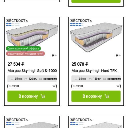
ЖЁСТКОСТЬ
ЖЁСТКОСТЬ
Ортопедический эффект
Увеличенный комфорт-слой
27 504 ₽
25 078 ₽
Матрас Sky-high Soft S-1000
Матрас Sky-high Hard TFK
35 см
120 кг.
независимый
34 см.
120 кг
независимый
В корзину
В корзину
ЖЁСТКОСТЬ
ЖЁСТКОСТЬ