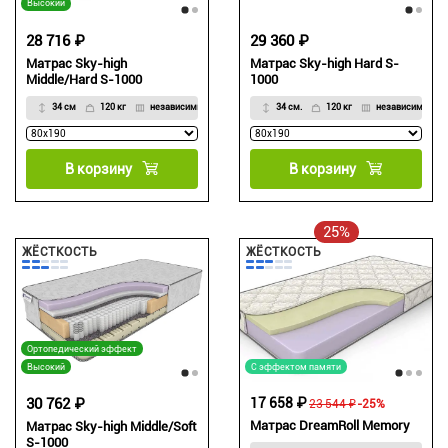
Высокий
28 716 ₽
29 360 ₽
Матрас Sky-high
Матрас Sky-high Hard S-
Middle/Hard S-1000
1000
34 см
120 кг
независимый
34 см.
120 кг
независимый
В корзину
В корзину
25%
ЖЁСТКОСТЬ
ЖЁСТКОСТЬ
Ортопедический эффект
Высокий
С эффектом памяти
30 762 ₽
17 658 ₽
23 544 ₽
-25%
Матрас DreamRoll Memory
Матрас Sky-high Middle/Soft
S-1000