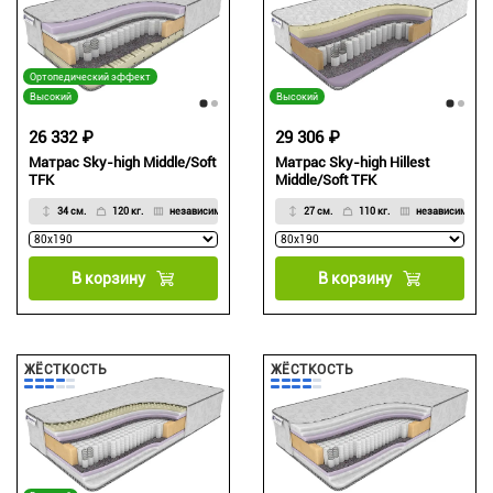
Ортопедический эффект
Высокий
Высокий
26 332 ₽
29 306 ₽
Матрас Sky-high Middle/Soft
Матрас Sky-high Hillest
TFK
Middle/Soft TFK
34 см.
120 кг.
независимый
27 см.
110 кг.
независимый
В корзину
В корзину
ЖЁСТКОСТЬ
ЖЁСТКОСТЬ