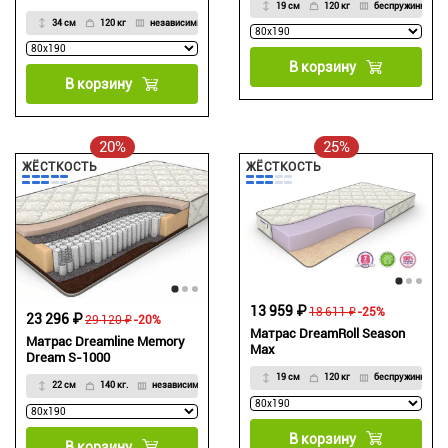
19 см
120 кг
беспружинный
34 см
120 кг
независимый
В корзину
В корзину
20%
25%
ЖЁСТКОСТЬ
ЖЁСТКОСТЬ
13 959 ₽
18 611 ₽
-25%
23 296 ₽
29 120 ₽
-20%
Матрас DreamRoll Season
Матрас Dreamline Memory
Max
Dream S-1000
19 см
120 кг
беспружинный
22 см
140 кг.
независимый
В корзину
В корзину