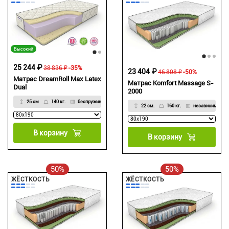
Высокий
25 244 ₽
38 836 ₽
-35%
23 404 ₽
46 808 ₽
-50%
Матрас DreamRoll Max Latex
Матрас Komfort Massage S-
Dual
2000
25 см
140 кг.
беспружинный матрас
22 см.
160 кг.
независимые
В корзину
В корзину
50%
50%
ЖЁСТКОСТЬ
ЖЁСТКОСТЬ