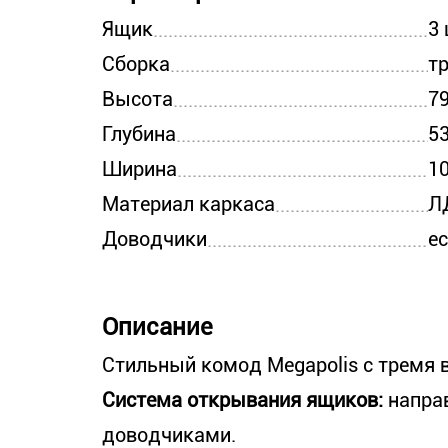
Ящик
3
Сборка
т
Высота
7
Глубина
5
Ширина
1
Материал каркаса
Л
Доводчики
е
Описание
Стильный комод Megapolis с трем
Система открывания ящиков:
напра
доводчиками.