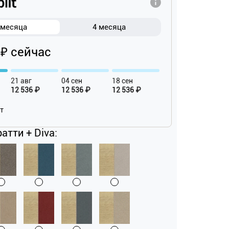
 месяца
4 месяца
 ₽ сейчас
21 авг
04 сен
18 сен
12 536 ₽
12 536 ₽
12 536 ₽
ат
атти + Diva: