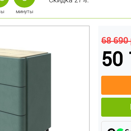
Скидка 27%.
сы
минуты
68 690 
50 