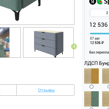
2
12 536
07 авг
12 536 ₽
Без перепл
ЛДСП Бунр
е
Отзывы