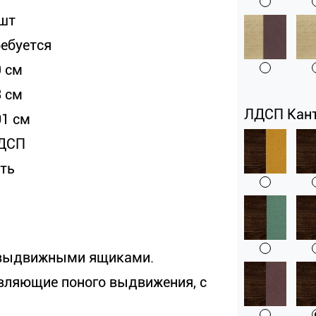
 шт
ребуется
9 см
3 см
ЛДСП Кант
01 см
ДСП
сть
я выдвижными ящиками.
вляющие поного выдвижения, с