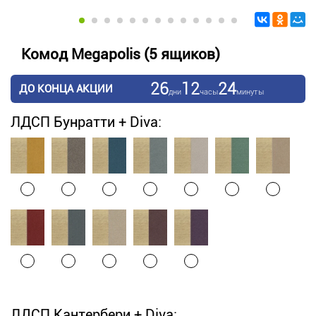
Комод Megapolis (5 ящиков)
26
12
24
ДО КОНЦА АКЦИИ
дни
часы
минуты
ЛДСП Бунратти + Diva:
ЛДСП Кантербери + Diva: