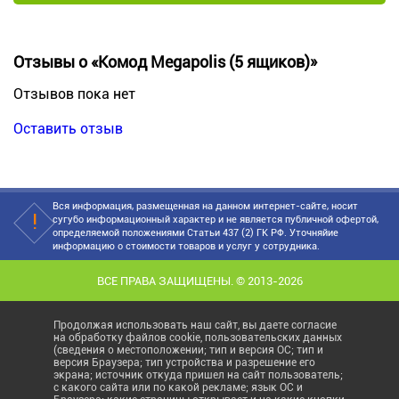
Отзывы о «Комод Megapolis (5 ящиков)»
Отзывов пока нет
Оставить отзыв
Вся информация, размещенная на данном интернет-сайте, носит
сугубо информационный характер и не является публичной офертой,
определяемой положениями Статьи 437 (2) ГК РФ. Уточняйие
информацию о стоимости товаров и услуг у сотрудника.
ВСЕ ПРАВА ЗАЩИЩЕНЫ. © 2013-2026
Продолжая использовать наш сайт, вы даете согласие
на обработку файлов cookie, пользовательских данных
(сведения о местоположении; тип и версия ОС; тип и
версия Браузера; тип устройства и разрешение его
экрана; источник откуда пришел на сайт пользователь;
с какого сайта или по какой рекламе; язык ОС и