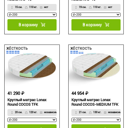
15 см.
110 кг.
нет
19 см.
110 кг.
нет
В корзину
В корзину
ЖЁСТКОСТЬ
ЖЁСТКОСТЬ
41 290 ₽
44 954 ₽
Круглый матрас Lonax
Круглый матрас Lonax
Round COCOS TFK
Round COCOS-MEDIUM TFK
20 см.
120 кг.
независимый
21 см.
130 кг.
независимый