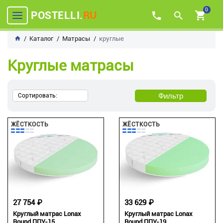
0
POSTELLI.
RU
Каталог
Матрасы
круглые
Круглые матрасы
Фильтр
Сортировать:
ЖЁСТКОСТЬ
ЖЁСТКОСТЬ
27 754 ₽
33 629 ₽
Круглый матрас Lonax
Круглый матрас Lonax
Round ППУ-15
Round ППУ-19