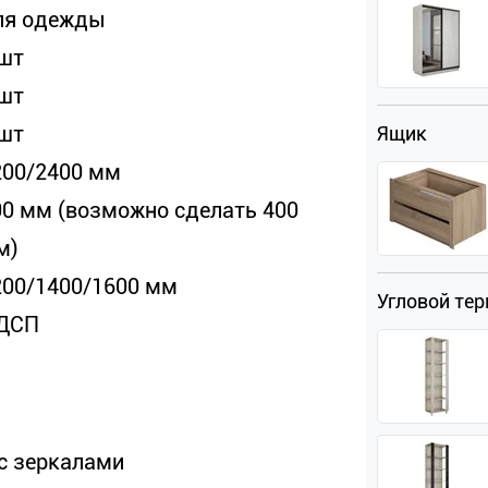
ля одежды
 шт
 шт
 шт
Ящик
200/2400 мм
00 мм (возможно сделать 400
м)
200/1400/1600 мм
Угловой те
ДСП
с зеркалами