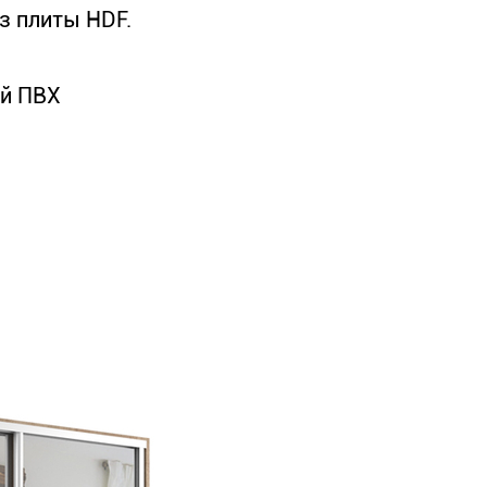
з плиты HDF.
ой ПВХ