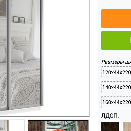
Размеры ш
120х44х220
140х44х220
160х44х220
ЛДСП: