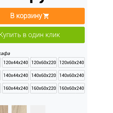
В корзину
Купить в один клик
кафа
120х44х240
120х60х220
120х60х240
140х44х240
140х60х220
140х60х240
160х44х240
160х60х220
160х60х240