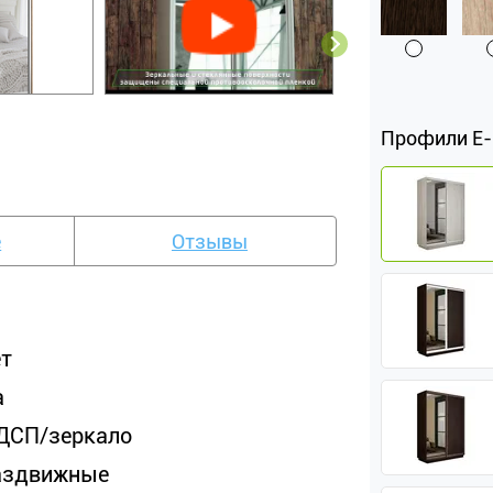
Профили Е
е
Отзывы
ет
а
ДСП/зеркало
аздвижные