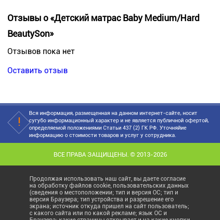
Отзывы о «Детский матрас Baby Medium/Hard
BeautySon»
Отзывов пока нет
Оставить отзыв
Вся информация, размещенная на данном интернет-сайте, носит
сугубо информационный характер и не является публичной офертой,
определяемой положениями Статьи 437 (2) ГК РФ. Уточняйие
информацию о стоимости товаров и услуг у сотрудника.
ВСЕ ПРАВА ЗАЩИЩЕНЫ. © 2013-2026
Продолжая использовать наш сайт, вы даете согласие
на обработку файлов cookie, пользовательских данных
(сведения о местоположении; тип и версия ОС; тип и
версия Браузера; тип устройства и разрешение его
экрана; источник откуда пришел на сайт пользователь;
с какого сайта или по какой рекламе; язык ОС и
Браузера; какие страницы открывает и на какие кнопки