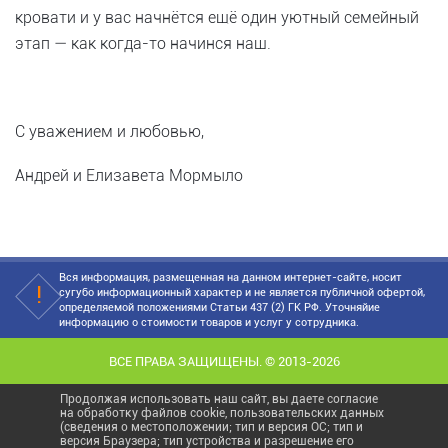
кровати и у вас начнётся ещё один уютный семейный
этап — как когда-то начинся наш.
С уважением и любовью,
Андрей и Елизавета Мормыло
Вся информация, размещенная на данном интернет-сайте, носит
сугубо информационный характер и не является публичной офертой,
определяемой положениями Статьи 437 (2) ГК РФ. Уточняйие
информацию о стоимости товаров и услуг у сотрудника.
ВСЕ ПРАВА ЗАЩИЩЕНЫ. © 2013-2026
Продолжая использовать наш сайт, вы даете согласие
на обработку файлов cookie, пользовательских данных
(сведения о местоположении; тип и версия ОС; тип и
версия Браузера; тип устройства и разрешение его