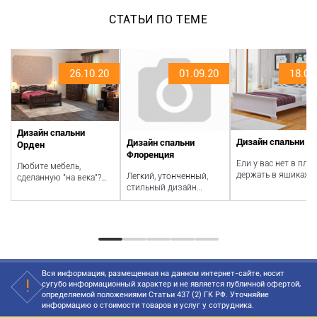
СТАТЬИ ПО ТЕМЕ
26.10.20
01.09.20
18.08
Дизайн спальни
Дизайн спальни Ni
Дизайн спальни
Орден
Флоренция
Ели у вас нет в пла
Любите мебель,
держать в ящиках
Легкий, утонченный,
сделанную "на века"?
тумбы гантели или
стильный дизайн
Нравятся необычные
слитки золота, то
спальни с мебелью из
декоры спальни? Тогда
кровать закажи...
ценных пород дерева
этот обзор...
для тех, кто...
Вся информация, размещенная на данном интернет-сайте, носит
сугубо информационный характер и не является публичной офертой,
определяемой положениями Статьи 437 (2) ГК РФ. Уточняйие
информацию о стоимости товаров и услуг у сотрудника.