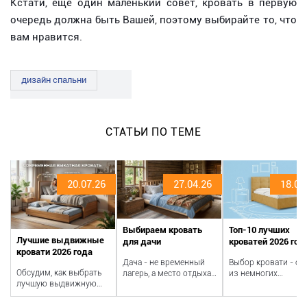
Кстати, еще один маленький совет, кровать в первую
очередь должна быть Вашей, поэтому выбирайте то, что
вам нравится.
дизайн спальни
СТАТЬИ ПО ТЕМЕ
20.07.26
27.04.26
18.04
Выбираем кровать
Топ-10 лучших
Лучшие выдвижные
для дачи
кроватей 2026 год
кровати 2026 года
Дача - не временный
Выбор кровати - од
Обсудим, как выбрать
лагерь, а место отдыха.
из немногих
лучшую выдвижную
Хороший сон на
интерьерных решен
кровать для вас и
правильной кровати
которые буквально
вашего дома, включая
меняет всё о...
влияют на здоровье