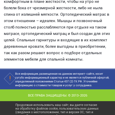
комфортным в плане жесткости, чтобы на утро не
болели бока от чрезмерной жесткости, либо не ныла
спина от излишней мягкости. Ортопедический матрас в
этом отношении – идеален. Мышцы и позвоночный
столб полностью расслабляются при отдыхе на таком
матрасе, ортопедический матрац и был создан для этих
целей. Спальные гарнитуры и входящие в их комплект
деревянные кровати, более выгодны в приобретении,
так как разом решают вопрос о подборе отдельных
элементов мебели для спальной комнаты.
Вся информация, размещенная на данном интернет-сайте, носит
сугубо информационный характер и не является публичной офертой,
определяемой положениями Статьи 437 (2) ГК РФ. Уточняйие
информацию о стоимости товаров и услуг у сотрудника.
ВСЕ ПРАВА ЗАЩИЩЕНЫ. © 2013-2026
Продолжая использовать наш сайт, вы даете согласие
на обработку файлов cookie, пользовательских данных
(сведения о местоположении; тип и версия ОС; тип и